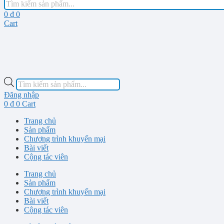
Chuyển
sản
0
₫
0
đến
phẩm
Cart
nội
dung
Tìm
kiếm
Đăng nhập
sản
0
₫
0
Cart
phẩm
Trang chủ
Sản phẩm
Chương trình khuyến mại
Bài viết
Cộng tác viên
Trang chủ
Sản phẩm
Chương trình khuyến mại
Bài viết
Cộng tác viên