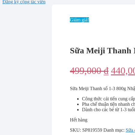
Đăng ký cộng tác viên
Giảm giá!
Sữa Meiji Thanh 
Giá
499,000
₫
440,0
gốc
Sữa Meiji Thanh số 1-3 800g Nh
là:
Công thức cải tiến cung cấ
499,0
Pha chế thuận tiện nhanh c
Dành cho các bé từ 1-3 tuổi
Hết hàng
SKU:
SP819559
Danh mục:
Sữa 