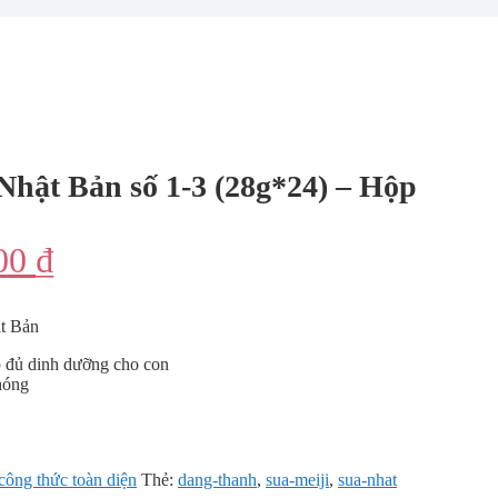
Nhật Bản số 1-3 (28g*24) – Hộp
Giá
00
₫
hiện
ật Bản
tại
p đủ dinh dưỡng cho con
00 ₫.
là:
hóng
440,000 ₫.
công thức toàn diện
Thẻ:
dang-thanh
,
sua-meiji
,
sua-nhat