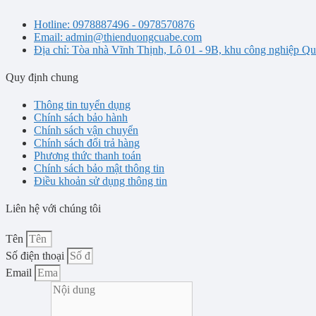
Hotline: 0978887496 - 0978570876
Email: admin@thienduongcuabe.com
Địa chỉ: Tòa nhà Vĩnh Thịnh, Lô 01 - 9B, khu công nghiệp
Quy định chung
Thông tin tuyển dụng
Chính sách bảo hành
Chính sách vận chuyển
Chính sách đổi trả hàng
Phương thức thanh toán
Chính sách bảo mật thông tin
Điều khoản sử dụng thông tin
Liên hệ với chúng tôi
Tên
Số điện thoại
Email