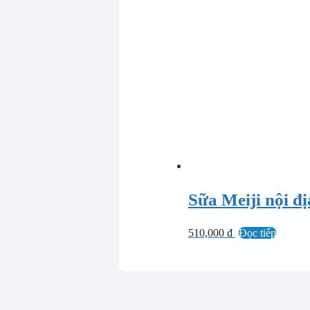
Sữa Meiji nội đị
510,000
₫
Đọc tiếp